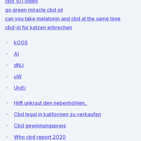
cbd 101 video
go green miracle cbd oil
can you take melatonin and cbd at the same time
cbd-öl für katzen erbrechen
kOGS
AI
dNJ
uW
UlvEj
Hilft unkraut den nebenhöhlen_
Cbd legal in kalifornien zu verkaufen
Cbd gewinnungspreis
Who cbd report 2020